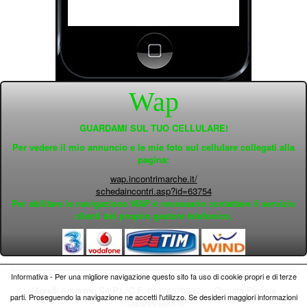
Wap
GUARDAMI SUL TUO CELLULARE!
Per vedere il mio annuncio e le mie foto sul cellulare collegati alla
pagina:
wap.incontrimarche.it/
schedaincontri.asp?id=63754
Per abilitare la navigazione WAP è necessario contattare il servizio
clienti del proprio gestore telefonico.
Informativa - Per una migliore navigazione questo sito fa uso di cookie propri e di terze
Nigrelli Antonino Srl P.I./C.F. 01974570382 - Circuito
Piccole
parti. Proseguendo la navigazione ne accetti l'utilizzo. Se desideri maggiori informazioni
Trasgressioni ®