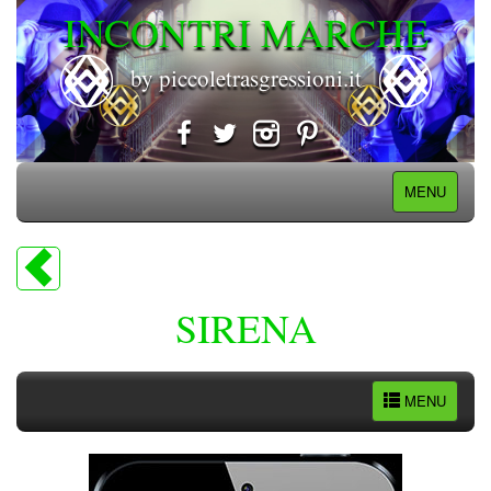
INCONTRI MARCHE
by piccoletrasgressioni.it
MENU
SIRENA
MENU